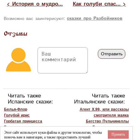
< История о мудро...
Как голуби спас... >
Возможно вас заинтерисуют:
сказки про Разбойников
Отзывы
Читать также
Читать также
Испанские сказки:
Итальянские сказки:
Белья-Флор
Агент X.99, или рассказы
Голубой ирис
смотрителя маяка
Горбатая принцесса
Бегство Пульчинеллы
Горошинка
Большая морковка
Горшочек мeда
Бриф! Бруф! Браф!
Этот сайт использует куки-файлы и другие технологии, чтобы
Принять
помочь вам в навигации, а также предоставить лучший
В чем люди одинаковы