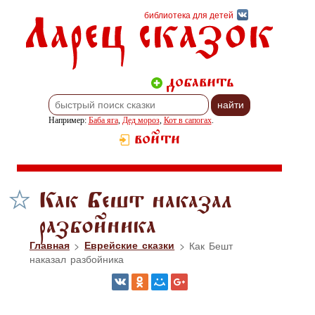
Ларец сказок
библиотека для детей
добавить
Например:
Баба яга
,
Дед мороз
,
Кот в сапогах
.
войти
Как Бешт наказал
разбойника
Главная
>
Еврейские сказки
> Как Бешт
наказал разбойника