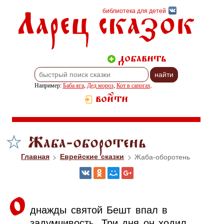
Ларец сказок
библиотека для детей
добавить
Например:
Баба яга
,
Дед мороз
,
Кот в сапогах
.
войти
Жаба-оборотень
Главная
>
Еврейские сказки
> Жаба-оборотень
О
днажды святой Бешт впал в
задумчивость. Три дня он ходил