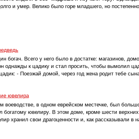
олго и умер. Велико было горе младшего, но постепенно
медведь
н богач. Всего у него было в достатке: магазинов, домов
он однажды к цадику и стал просить, чтобы вымолил цади
цадик: - Поезжай домой, через год жена родит тебе сына,
ие ювелира
м воеводстве, в одном еврейском местечке, был большо
 богатому ювелиру. В этом доме, кроме шести верхних
лир хранил свои драгоценности и, как рассказывали в н