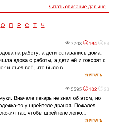
читать описание дальше
О
П
Р
С
Т
Ч
7708
164
54
дова на работу, а дети оставались дома.
шла вдова с работы, а дети ей и говорят с
к и съел всё, что было в...
читать
5595
102
23
уки. Вначале пекарь не знал об этом, но
 одежка-то у шрейтеле драная. Пожалел
оложил так, чтобы шрейтеле легко...
читать