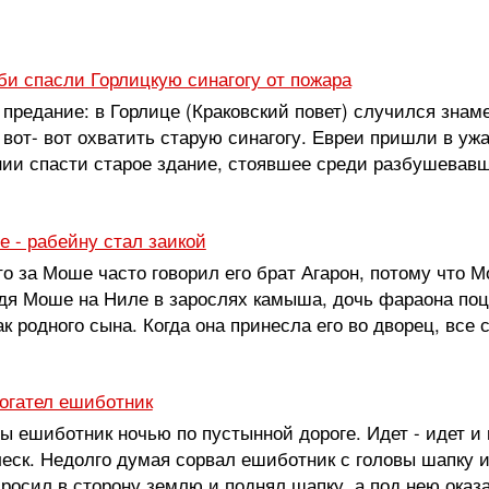
би спасли Горлицкую синагогу от пожара
предание: в Горлице (Краковский повет) случился знам
вот- вот охватить старую синагогу. Евреи пришли в ужа
нии спасти старое здание, стоявшее среди разбушевавшег
е - рабейну стал заикой
то за Моше часто говорил его брат Агарон, потому что М
дя Моше на Ниле в зарослях камыша, дочь фараона поц
к родного сына. Когда она принесла его во дворец, все 
богател ешиботник
 ешиботник ночью по пустынной дороге. Идет - идет и вс
еск. Недолго думая сорвал ешиботник с головы шапку и
бросил в сторону землю и поднял шапку, а под нею оказа