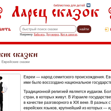
Ларец сказок
библиотека для детей
вить
Например:
Баба яга
,
Дед мороз
,
Кот в сапогах
.
кие сказки
 Еврейские сказки
Евреи — народ семитского происхождения. Евр
ими было воссоздано национальное государств
Традиционной религией является иудаизм. Бол
стран, в которых живут. В Израиле государст
в качестве разговорного в XIX веке. В разных
еврейских языков, крупнейший из которых — 