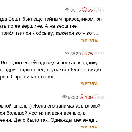
3315
55
11
огда Бешт был еще тайным праведником, он
ать по ее вершине. А на вершине
риблизился к обрыву, кажется вот- вот...
читать
3529
75
27
 Вот один еврей однажды поехал к цадику.
т, вдруг видит свет, подъехал ближе, видит
врея. Спрашивает он их,...
читать
5323
109
28
вной школы.) Жена его занималась вязкой
ся большой чести: на веки вечные, в
ения. Дело было так. Однажды меламед...
читать