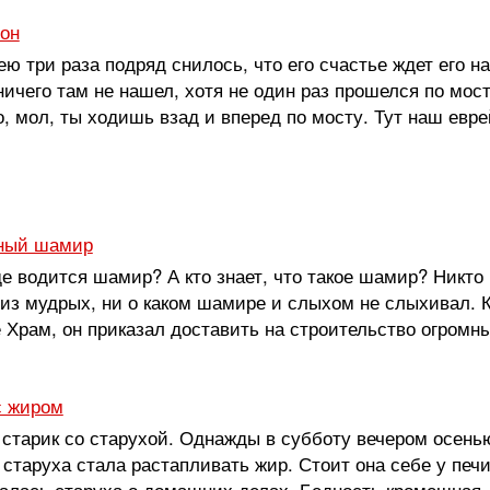
он
ю три раза подряд снилось, что его счастье ждет его на
 ничего там не нашел, хотя не один раз прошелся по мо
о, мол, ты ходишь взад и вперед по мосту. Тут наш евре
ный шамир
где водится шамир? А кто знает, что такое шамир? Никто
з мудрых, ни о каком шамире и слыхом не слыхивал. К
Храм, он приказал доставить на строительство огромные
с жиром
тарик со старухой. Однажды в субботу вечером осенью,
 старуха стала растапливать жир. Стоит она себе у печ
алась старуха о домашних делах. Бедность кромешная, д