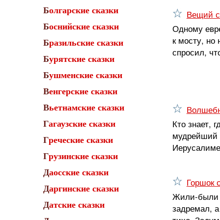
Болгарские сказки
Вещий с
Боснийские сказки
Одному евре
к мосту, но
Бразильские сказки
спросил, чт
Бурятские сказки
Бушменские сказки
Венгерские сказки
Вьетнамские сказки
Волшеб
Кто знает, 
Гагаузские сказки
мудрейший и
Греческие сказки
Иерусалиме 
Грузинские сказки
Даосские сказки
Горшок 
Даргинские сказки
Жили-были с
Датские сказки
задремал, а
тихо. Задум