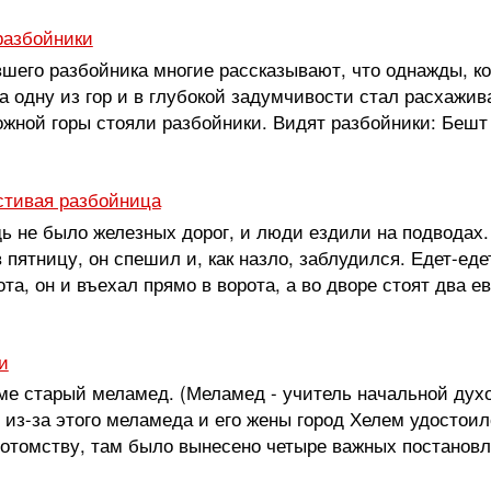
разбойники
шего разбойника многие рассказывают, что однажды, к
а одну из гор и в глубокой задумчивости стал расхажив
жной горы стояли разбойники. Видят разбойники: Бешт п
стивая разбойница
дь не было железных дорог, и люди ездили на подводах.
 пятницу, он спешил и, как назло, заблудился. Едет-еде
ота, он и въехал прямо в ворота, а во дворе стоят два е
и
е старый меламед. (Меламед - учитель начальной духо
т из-за этого меламеда и его жены город Хелем удостоил
отомству, там было вынесено четыре важных постановл