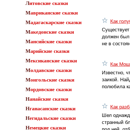
Литовские сказки
Мавриканские сказки
Как голу
Мадагаскарские сказки
Существует 
Македонские сказки
должен был 
Мансийские сказки
не в состоя
Марийские сказки
Мексиканские сказки
Как Мош
Молдавские сказки
Известно, ч
заикой. Най
Монгольские сказки
полюбила ка
Мордовские сказки
Нанайские сказки
Как раз
Нганасанские сказки
Шел однажды
Негидальские сказки
странный бл
Немецкие сказки
под ней, от