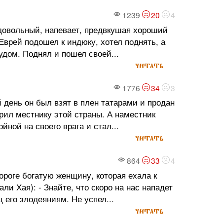
1239
20
4
 довольный, напевает, предвкушая хороший
Еврей подошел к индюку, хотел поднять, а
удом. Поднял и пошел своей...
читать
1776
34
3
 день он был взят в плен татарами и продан
арил местнику этой страны. А наместник
ной на своего врага и стал...
читать
864
33
4
роге богатую женщину, которая ехала к
и Хая): - Знайте, что скоро на нас нападет
 его злодеяниям. Не успел...
читать