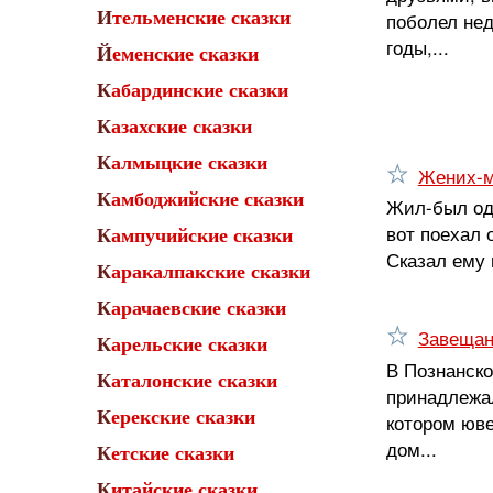
Ительменские сказки
поболел нед
годы,...
Йеменские сказки
Кабардинские сказки
Казахские сказки
Калмыцкие сказки
Жених-
Камбоджийские сказки
Жил-был оди
вот поехал 
Кампучийские сказки
Сказал ему 
Каракалпакские сказки
Карачаевские сказки
Завещан
Карельские сказки
В Познанско
Каталонские сказки
принадлежал
Керекские сказки
котором юве
дом...
Кетские сказки
Китайские сказки