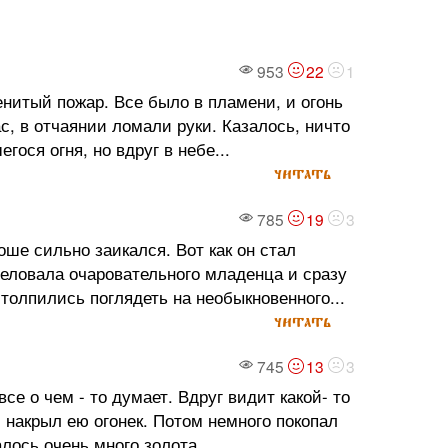
953
22
1
енитый пожар. Все было в пламени, и огонь
с, в отчаянии ломали руки. Казалось, ничто
ося огня, но вдруг в небе...
читать
785
19
3
оше сильно заикался. Вот как он стал
еловала очаровательного младенца и сразу
столпились поглядеть на необыкновенного...
читать
745
13
3
е о чем - то думает. Вдруг видит какой- то
 накрыл ею огонек. Потом немного покопал
лось очень много золота....