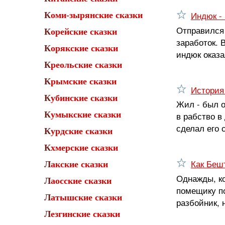
Индюк -
Коми-зырянские сказки
Отправился 
Корейские сказки
заработок. 
Корякские сказки
индюк оказа
Креольские сказки
Крымские сказки
История
Кубинские сказки
Жил - был о
Кумыкские сказки
в рабство в
сделал его 
Курдские сказки
Кхмерские сказки
Как Беш
Лакские сказки
Однажды, ко
Лаосские сказки
помещику по
Латышские сказки
разбойник, 
Лезгинские сказки