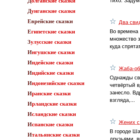
Долганские сказки
Дунганские сказки
Еврейские сказки
Два сви
Во времена 
Египетские сказки
множество з
Зулусские сказки
куда спрята
Ингушские сказки
Индейские сказки
Жаба-об
Индийские сказки
Однажды свя
Индонезийские сказки
четвёртый в
занесло. Вд
Иранские сказки
взгляда,...
Ирландские сказки
Исландские сказки
Жених с 
Испанские сказки
В городе Ш
Итальянские сказки
друзьями, в