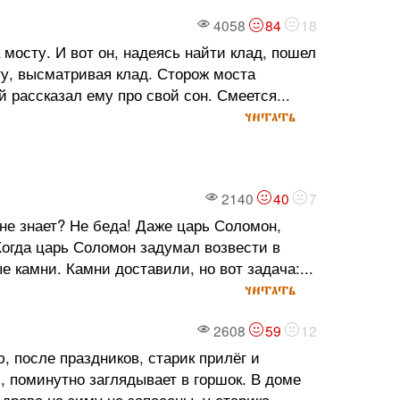
4058
84
18
 мосту. И вот он, надеясь найти клад, пошел
сту, высматривая клад. Сторож моста
й рассказал ему про свой сон. Смеется...
читать
2140
40
7
 не знает? Не беда! Даже царь Соломон,
огда царь Соломон задумал возвести в
 камни. Камни доставили, но вот задача:...
читать
2608
59
12
 после праздников, старик прилёг и
и, поминутно заглядывает в горшок. В доме
рова на зиму не запасены, у старика...