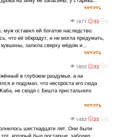
читать
1671
33
5
, муж оставил ей богатое наследство:
ь, что её обкрадут, и не могла придумать,
 кувшины, залила сверху мёдом и...
читать
1803
33
7
жённый в глубокое раздумье, а на
ился и подумал, что неспроста его сюда
Жаба, не сводя с Бешта пристального
читать
1482
23
3
полнилось шестнадцати лет. Они были
тот, который был постарше, заболел,