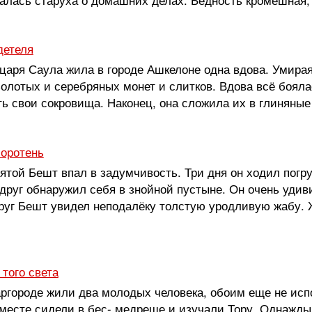
детеля
царя Саула жила в городе Ашкелоне одна вдова. Умирая
олотых и серебряных монет и слитков. Вдова всё боялас
ть свои сокровища. Наконец, она сложила их в глиняные
оротень
той Бешт впал в задумчивость. Три дня он ходил погру
друг обнаружил себя в знойной пустыне. Он очень удив
руг Бешт увидел неподалёку толстую уродливую жабу. 
того света
аргороде жили два молодых человека, обоим еще не ис
месте сидели в бес- медреше и изучали Тору. Однажды 