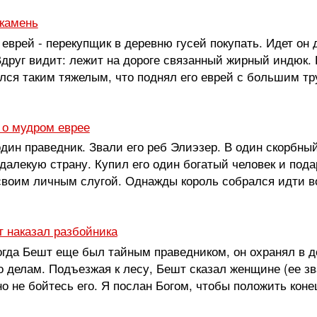
 камень
еврей - перекупщик в деревню гусей покупать. Идет он
Вдруг видит: лежит на дороге связанный жирный индюк. 
лся таким тяжелым, что поднял его еврей с большим тр
 о мудром еврее
дин праведник. Звали его реб Элиэзер. В один скорбный
 далекую страну. Купил его один богатый человек и под
своим личным слугой. Однажды король собрался идти вой
т наказал разбойника
гда Бешт еще был тайным праведником, он охранял в до
 делам. Подъезжая к лесу, Бешт сказал женщине (ее звал
но не бойтесь его. Я послан Богом, чтобы положить конец