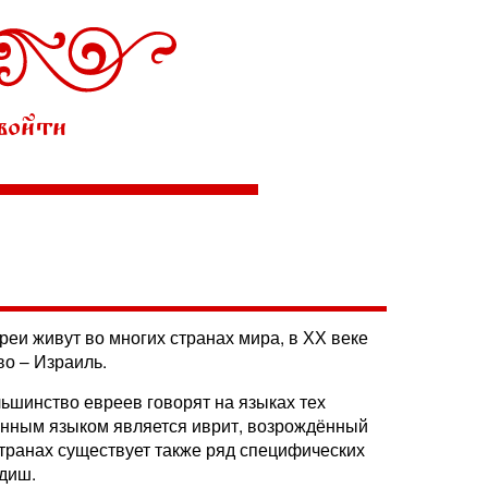
войти
еи живут во многих странах мира, в ХХ веке
о – Израиль.
ьшинство евреев говорят на языках тех
венным языком является иврит, возрождённый
 странах существует также ряд специфических
идиш.