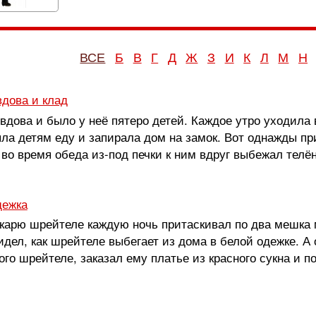
ВСЕ
Б
В
Г
Д
Ж
З
И
К
Л
М
Н
вдова и клад
дова и было у неё пятеро детей. Каждое утро уходила в
ла детям еду и запирала дом на замок. Вот однажды при
 во время обеда из-под печки к ним вдруг выбежал телёно
дежка
карю шрейтеле каждую ночь притаскивал по два мешка м
дел, как шрейтеле выбегает из дома в белой одежке. А
ого шрейтеле, заказал ему платье из красного сукна и п