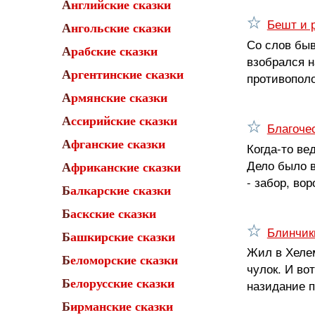
Английские сказки
Бешт и 
Ангольские сказки
Со слов быв
Арабские сказки
взобрался н
Аргентинские сказки
противополо
Армянские сказки
Ассирийские сказки
Благоче
Афганские сказки
Когда-то ве
Дело было в
Африканские сказки
- забор, вор
Балкарские сказки
Баскские сказки
Блинчик
Башкирские сказки
Жил в Хелем
Беломорские сказки
чулок. И во
Белорусские сказки
назидание п
Бирманские сказки